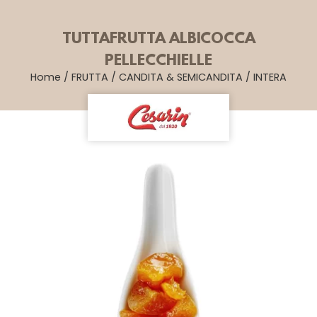
TUTTAFRUTTA ALBICOCCA
PELLECCHIELLE
Home
/
FRUTTA
/
CANDITA & SEMICANDITA
/
INTERA