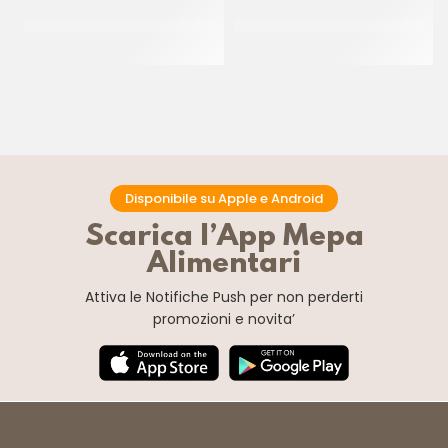
AMBROSIO CILIEGIE VERDI
AMBROSIO CEDRO A COPPE
18/20 INTERE COD. 502
COD. 549
CT 5 KG
CF 900 GR
Disponibile su Apple e Android
Scarica l’App Mepa
Alimentari
Attiva le Notifiche Push
per non perderti
promozioni e novita’