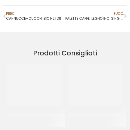
PREC
SUCC.
CANNUCCE+CUCCH. BIO H21 D6
PALETTE CAFFE’ LEGNO INC. SING. 9CM
Prodotti Consigliati
PALETTINA GELATO IN
GELATIERA GRIGIA PESANTE
PLASTICA
4750 CC
CF 1 KG
CT 150 PZ