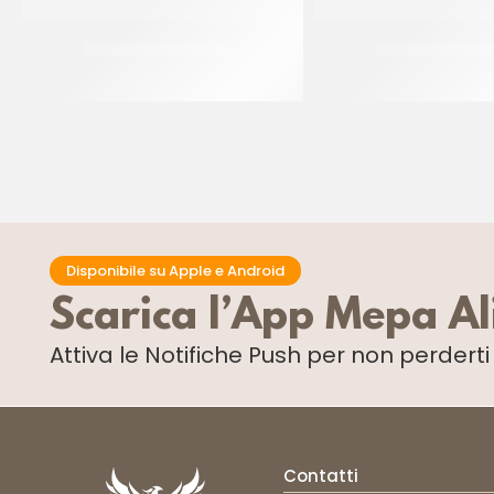
PIATTI ALA ORO Ø32
PIATTI ALA ORO
CF 10 KG
CF 10 PZ
Disponibile su Apple e Android
Scarica l’App Mepa A
Attiva le Notifiche Push
per non perdert
Contatti