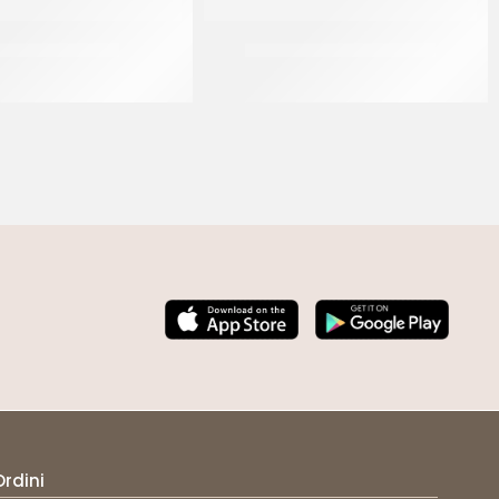
TTI ALA ORO Ø30
BICCHIERE KRISTAL 100CC
CF 10 KG
CF 50 PZ
Ordini