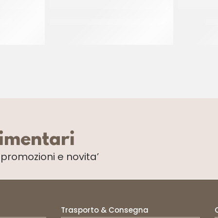
 Ø30
GELATIERA GRIGIA PESANTE 4750 CC
PIA
CT 150 PZ
limentari
i
promozioni e novita’
Trasporto & Consegna