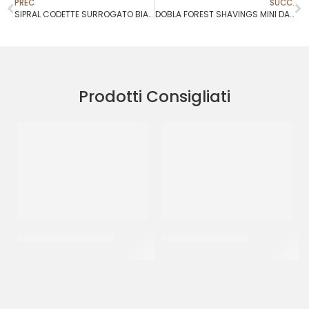
PREC
SUCC.
SIPRAL CODETTE SURROGATO BIANCO
DOBLA FOREST SHAVINGS MINI DARK/WHITE COD.73191
Prodotti Consigliati
SPRINKLES BIANCO 23
SPRINKLES ROSA 07
CF 500 GR
CF 500 GR