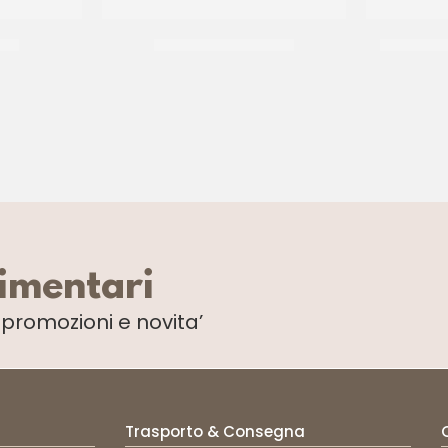
 32
SPRINKLES CELESTE 13
SPRINKLE
CF 500 GR
limentari
i
promozioni e novita’
Trasporto & Consegna