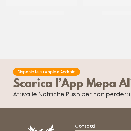
SPRINKLES ARLECCHINO
SPRINKLES ORO
CF 500 GR
CF 500 GR
Disponibile su Apple e Android
Scarica l’App Mepa A
Attiva le Notifiche Push
per non perdert
Contatti