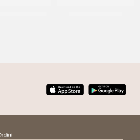
S BIANCO&ARGENTO 36
SPRINKLES ROSA&CELESTE
CF 500 GR
CF 500 GR
Ordini