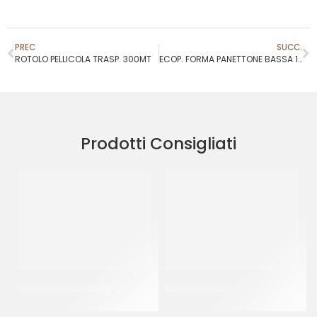
PREC
SUCC.
ROTOLO PELLICOLA TRASP. 300MT
ECOP. FORMA PANETTONE BASSA 1 KG ONDA INTERNA
Prodotti Consigliati
PIATTI ALA ORO Ø32
BAVARESE Ø18
CF 10 KG
CT 5 KG