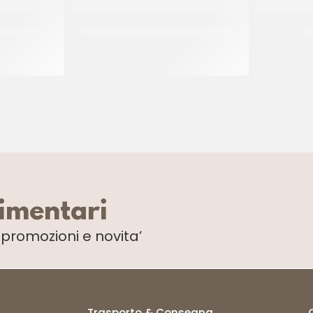
T GRECO
PREGEL PANNACREMA TIRAMISU’
PR
CT 6 x 1.1 KG
limentari
i
promozioni e novita’
Trasporto & Consegna