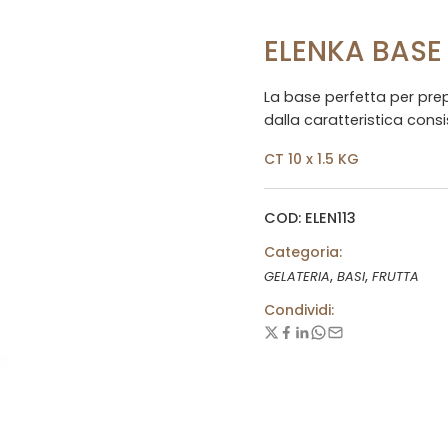
ELENKA BAS
La base perfetta per prepa
dalla caratteristica cons
CT 10 x 1.5 KG
COD: ELEN113
Categoria:
,
,
GELATERIA
BASI
FRUTTA
Condividi: