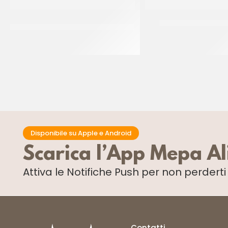
PREGEL PASTA CLASSICA CREMA
JOYGELATO YOGUR
PECAN
CT 6 x 1 KG
CT 2 x 2.5 KG
Disponibile su Apple e Android
Scarica l’App Mepa A
Attiva le Notifiche Push
per non perdert
Contatti