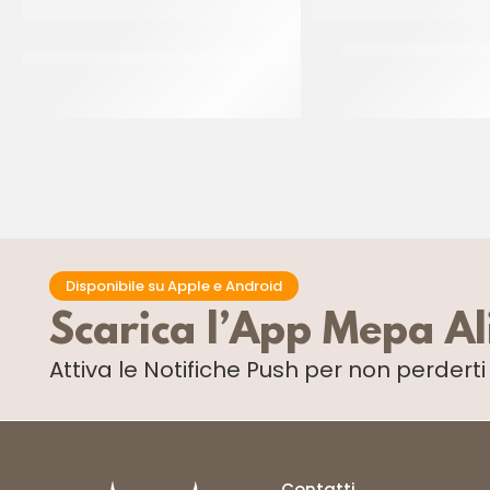
PREGEL PASTA CLASSICA CREMA
JOYGELATO YOGUR
PECAN
CT 6 x 1 KG
CT 2 x 2.5 KG
Disponibile su Apple e Android
Scarica l’App Mepa A
Attiva le Notifiche Push
per non perdert
Contatti