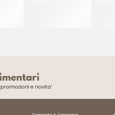
T GRECO
JOYPASTE BISCOCREMA
PREGE
CT 6 x 1.2 KG
limentari
i
promozioni e novita’
Trasporto & Consegna