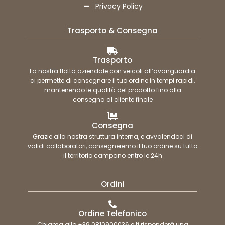
Privacy Policy
Trasporto & Consegna
Trasporto
La nostra flotta aziendale con veicoli all’avanguardia
ci permette di consegnare il tuo ordine in tempi rapidi,
mantenendo le qualità del prodotto fino alla
consegna al cliente finale
Consegna
Grazie alla nostra struttura interna, e avvalendoci di
validi collaboratori, consegneremo il tuo ordine su tutto
il territorio campano entro le 24h
Ordini
Ordine Telefonico
Chiama allo +39 0810900036 e ti risponderà una