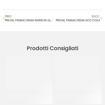
PREC
SUCC.
PREGEL PANNACREMA MARRON GLACE’
PREGEL PANNACREMA NOCCIOLA
Prodotti Consigliati
JOYPASTE FROLLINO
JOYGELATO YOGURT GRECO
CT 6 x 1.2 KG
CT 6 x 1 KG