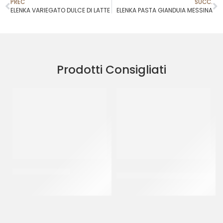
PREC
SUCC.
ELENKA VARIEGATO DULCE DI LATTE
ELENKA PASTA GIANDUIA MESSINA
Prodotti Consigliati
PREGEL PANNASU’
PREGEL PANNACREMA
TIRAMISU’
CT 8 x 1.5 KG
CT 6 x 1.1 KG