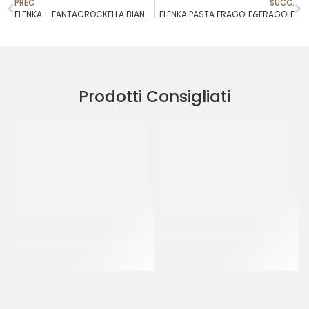
PREC
SUCC.
ELENKA – FANTACROCKELLA BIANCA
ELENKA PASTA FRAGOLE&FRAGOLE
Prodotti Consigliati
PREGEL PASTA CLASSICA
PREGEL PANNACREMA RUM
CREMA PECAN
CT 6 x 1.1 KG
CT 2 x 2.5 KG