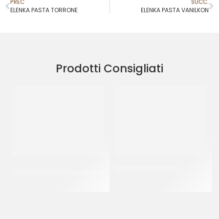
PREC
SUCC.
ELENKA PASTA TORRONE
ELENKA PASTA VANILKON
Prodotti Consigliati
PREGEL PASTA CLASSICA
JOYPASTE FROLLINO
CREMA PECAN
CT 6 x 1.2 KG
CT 2 x 2.5 KG