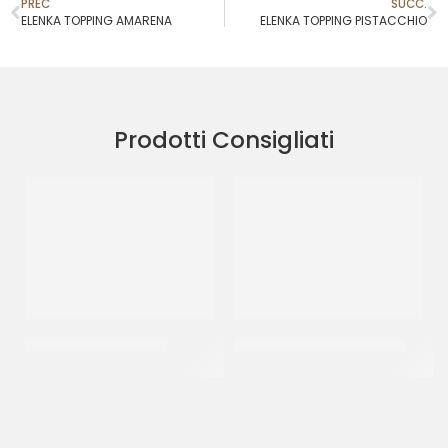
PREC
SUCC.
ELENKA TOPPING AMARENA
ELENKA TOPPING PISTACCHIO
Prodotti Consigliati
PREGEL TOPPING KIWI
TOPPING RICOTTA & PERA
CT 6 x 1 KG
CF 900 GR