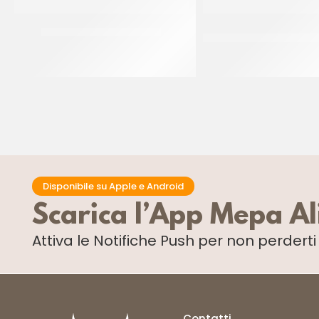
RAVIFRUIT PUREA ANANAS
AMBROSIO CILIEGIE CO
GAMBO VERD
CT 5 x 1 KG
CF 750 GR
Disponibile su Apple e Android
Scarica l’App Mepa A
Attiva le Notifiche Push
per non perdert
Contatti