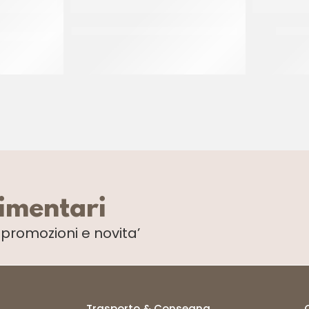
CKTAIL CON
AMBROSIO ARANCE INTERE COD. 573
ANANAS
E
CF 900 GR
limentari
i
promozioni e novita’
Trasporto & Consegna