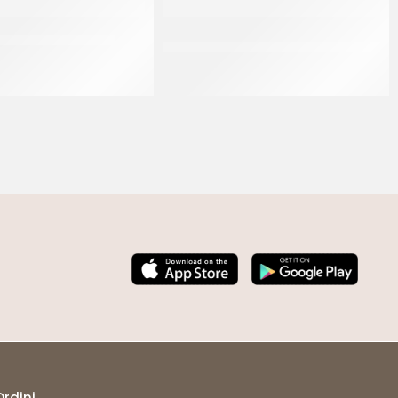
 10 FETTE COD. 920
AMBROSIO CEDRO A COPPE COD.
549
CF 565 GR
CF 900 GR
Ordini