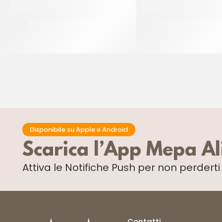
RAVIFRUIT PUREA ANANAS
ANANAS 10 FETTE C
CT 5 x 1 KG
CF 565 GR
Disponibile su Apple e Android
Scarica l’App Mepa A
Attiva le Notifiche Push
per non perdert
Contatti