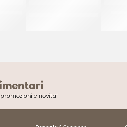
RE COD. 573
AMBROSIO CEDRO A COPPE COD.
TUTTAFR
549
CF 900 GR
limentari
i
promozioni e novita’
Trasporto & Consegna