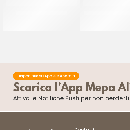
ANANAS 10 FETTE COD. 920
AMBROSIO ARANCE INTE
CF 565 GR
CF 900 GR
Disponibile su Apple e Android
Scarica l’App Mepa A
Attiva le Notifiche Push
per non perdert
Contatti