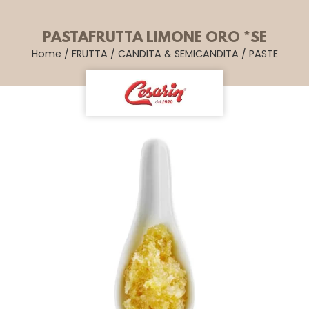
PASTAFRUTTA LIMONE ORO *SE
Home
/
FRUTTA
/
CANDITA & SEMICANDITA
/
PASTE