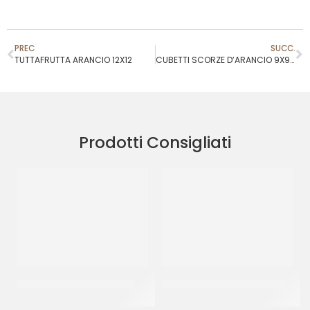
PREC
SUCC.
TUTTAFRUTTA ARANCIO 12X12
CUBETTI SCORZE D’ARANCIO 9X9 T.E
Prodotti Consigliati
RAVIFRUIT PUREA ANANAS
ANANAS 10 FETTE COD. 920
CT 5 x 1 KG
CF 565 GR