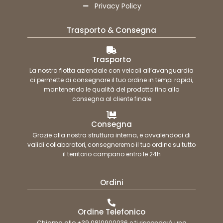
Privacy Policy
Trasporto & Consegna
Trasporto
La nostra flotta aziendale con veicoli all’avanguardia
ci permette di consegnare il tuo ordine in tempi rapidi,
mantenendo le qualità del prodotto fino alla
consegna al cliente finale
Consegna
Grazie alla nostra struttura interna, e avvalendoci di
validi collaboratori, consegneremo il tuo ordine su tutto
il territorio campano entro le 24h
Ordini
Ordine Telefonico
Chiama allo +39 0810900036 e ti risponderà una