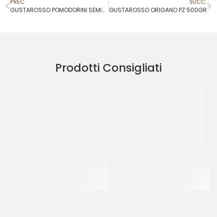
PREC
SUCC.
GUSTAROSSO POMODORINI SEMIDRY IN OLIO
GUSTAROSSO ORIGANO PZ 500GR
Prodotti Consigliati
GUSTAROSSO PASSATA DI
GUSTAROSSO POMODORO A
POMODORO
CUBETTI
CF 6 x 2.5 KG
CF 6 x 2.5 KG