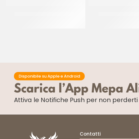
IRCA MIRAGEL SPRAY NEUTRO
IRCA FARCITURA DI 
CF 12 KG
CF 6 KG
Disponibile su Apple e Android
Scarica l’App Mepa A
Attiva le Notifiche Push
per non perdert
Contatti