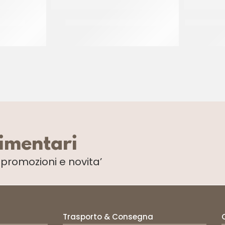
MIRTILLI
IRCA COVERGEL ALBICOCCA
IRCA MIRAG
CF 14 KG
limentari
i
promozioni e novita’
Trasporto & Consegna