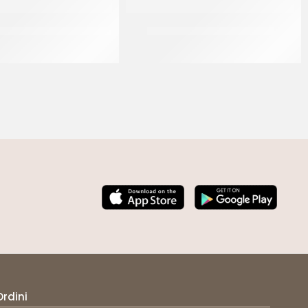
EL GELATINA ALBICOCCA
PRIMAT PIPING JELL CELESTE
CF 14 KG
CF 1.3 KG
Ordini