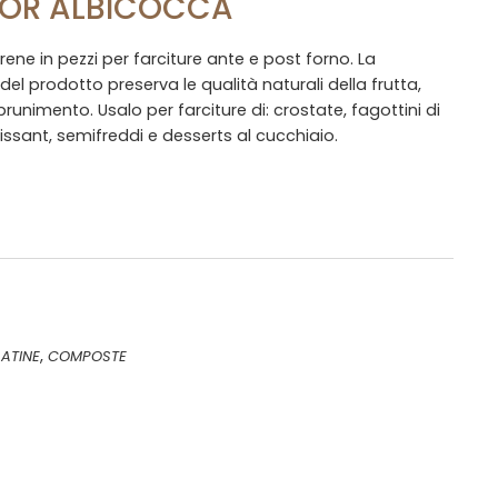
DOR ALBICOCCA
ne in pezzi per farciture ante e post forno. La
el prodotto preserva le qualità naturali della frutta,
unimento. Usalo per farciture di: crostate, fagottini di
oissant, semifreddi e desserts al cucchiaio.
,
ATINE
COMPOSTE