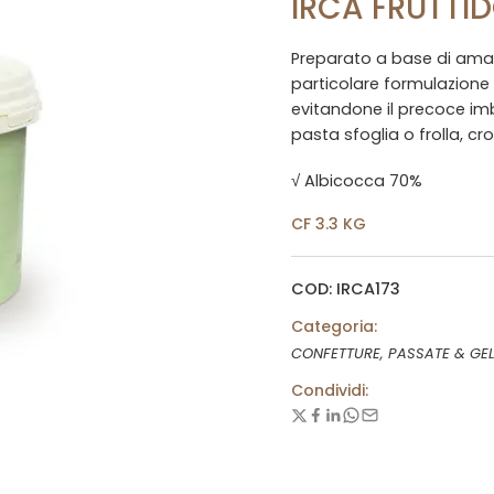
IRCA FRUTTI
Preparato a base di amare
particolare formulazione d
evitandone il precoce imbr
pasta sfoglia o frolla, cr
√ Albicocca 70%
CF 3.3 KG
COD: IRCA173
Categoria:
CONFETTURE, PASSATE & GEL
Condividi: