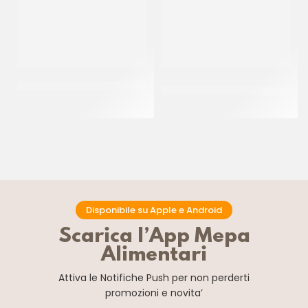
IRCA FARCITURA DI VISCIOLE
IRCA MIRAGEL SPRAY
NEUTRO
CF 6 KG
CF 12 KG
Disponibile su Apple e Android
Scarica l’App Mepa
Alimentari
Attiva le Notifiche Push
per non perderti
promozioni e novita’