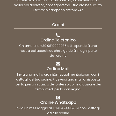
Grazie alla nostra struttura interna, e avvalendoci di
validi collaboratori, consegneremo il tuo ordine su tutto
il territorio campano entro le 24h
Ordini
Ordine Telefonico
Chiama allo +39 0810900036 e ti risponderà una
nostra collaboratrice che ti guiderà in ogni parte
dell’ordine
Ordine Mail
Invia una mail a ordini@mepaalimentari.com con i
dettagli del tuo ordine. Riceverai una mail di risposta
per la presa in carico dello stesso con indicazione dei
tempi medi per la consegna
Ordine Whatsapp
Invia un messaggio al +39 3494415209 con i dettagli
del tuo ordine