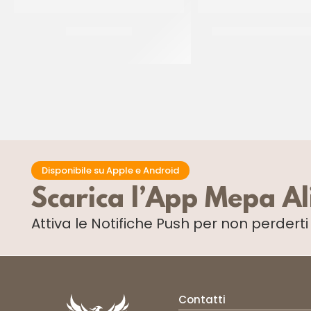
PREGEL YOGGI
PREGEL CRUMBLE LAN
CT 4 x 1.5 KG
CT 2 x 3.5 KG
Disponibile su Apple e Android
Scarica l’App Mepa A
Attiva le Notifiche Push
per non perdert
Contatti