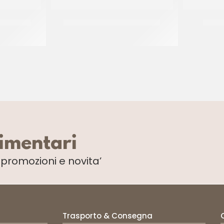
CILLOTTO
PREGEL CRUMBLE LIMONE *SG
PREGE
CT 2 x 3.5 KG
limentari
i
promozioni e novita’
Trasporto & Consegna