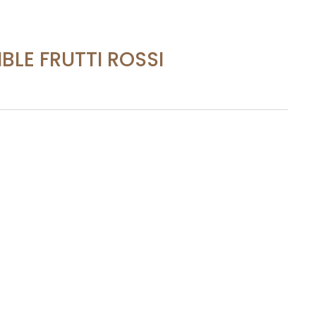
BLE FRUTTI ROSSI