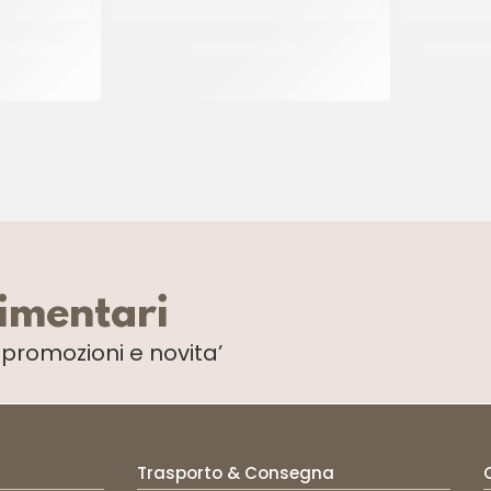
OZEN YOGGI
PREGEL YOGGI
PREGEL 
CT 4 x 1.5 KG
limentari
i
promozioni e novita’
Trasporto & Consegna