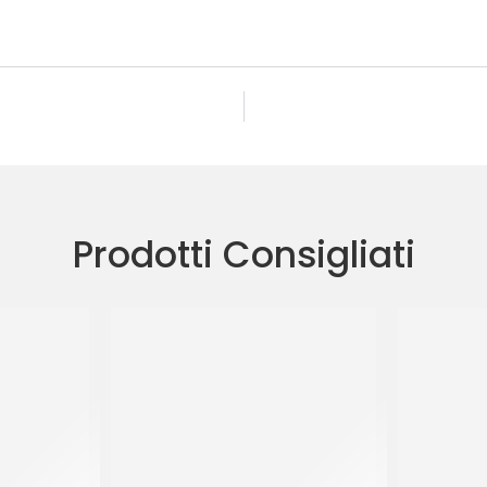
Prodotti Consigliati