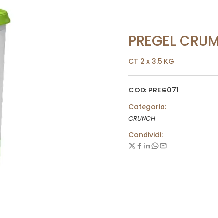
PREGEL CRUM
CT 2 x 3.5 KG
COD: PREG071
Categoria:
CRUNCH
Condividi: