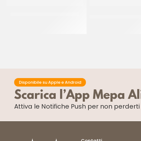
CENTRAMERICA SURROGATO BLU
CENTRAMERICA SU
FRAGOLA
CT 10 x 1 KG
CT 10 x 1 KG
Disponibile su Apple e Android
Scarica l’App Mepa A
Attiva le Notifiche Push
per non perdert
Contatti