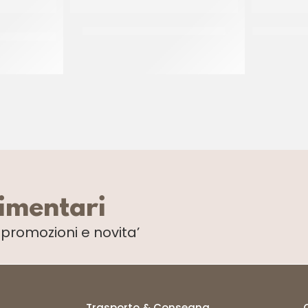
RROGATO
SCAGLIETTA SURROGATO LATTE
IRCA PRELU
CT 8 x 2 KG
limentari
i
promozioni e novita’
Trasporto & Consegna