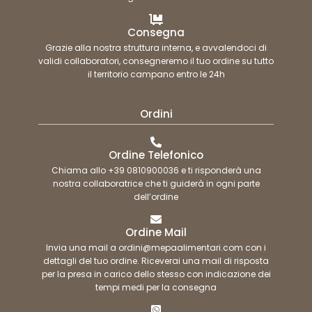
Consegna
Grazie alla nostra struttura interna, e avvalendoci di
validi collaboratori, consegneremo il tuo ordine su tutto
il territorio campano entro le 24h
Ordini
Ordine Telefonico
Chiama allo +39 0810900036 e ti risponderà una
nostra collaboratrice che ti guiderà in ogni parte
dell’ordine
Ordine Mail
Invia una mail a ordini@mepaalimentari.com con i
dettagli del tuo ordine. Riceverai una mail di risposta
per la presa in carico dello stesso con indicazione dei
tempi medi per la consegna