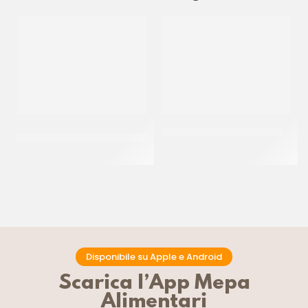
COPERTURA SURROGATO
JOYGELATO CACAO 20/22
BIANCO CENTRAMERICA
CT 3 KG
CT 10 KG
Disponibile su Apple e Android
Scarica l’App Mepa
Alimentari