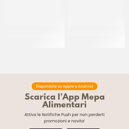
PREGEL PASTA CLASSICA
JOYPASTE BISCOCREMA
CREMA PECAN
CT 6 x 1.2 KG
CT 2 x 2.5 KG
Disponibile su Apple e Android
Scarica l’App Mepa
Alimentari
Attiva le Notifiche Push
per non perderti
promozioni e novita’