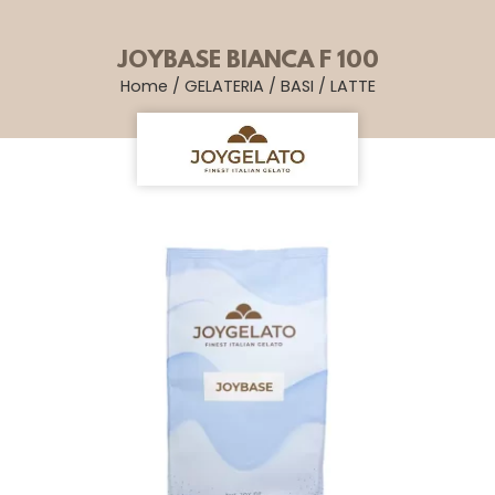
JOYBASE BIANCA F 100
Home
/
GELATERIA
/
BASI
/
LATTE