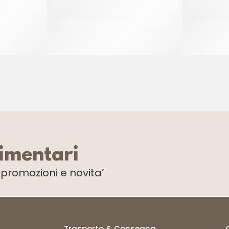
LINO
PREGEL PANNACREMA TIRAMISU’
PREGEL 
CT 6 x 1.1 KG
limentari
i
promozioni e novita’
Trasporto & Consegna