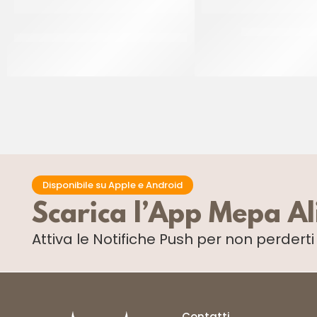
PREGEL PASTA CLASSICA CREMA
JOYPASTE FROL
PECAN
CT 6 x 1.2 KG
CT 2 x 2.5 KG
Disponibile su Apple e Android
Scarica l’App Mepa A
Attiva le Notifiche Push
per non perdert
Contatti