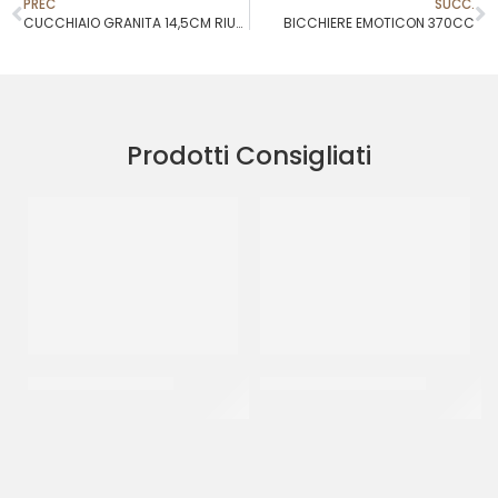
PREC
SUCC.
CUCCHIAIO GRANITA 14,5CM RIUTILIZZABILE
BICCHIERE EMOTICON 370CC
Prodotti Consigliati
PIATTI ALA ORO Ø32
BISCOTTI CANESTRELLI
CF 10 KG
CT 2 KG