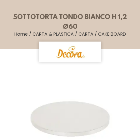
SOTTOTORTA TONDO BIANCO H 1,2
Ø60
Home
/
CARTA & PLASTICA
/
CARTA
/
CAKE BOARD