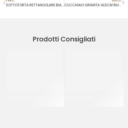
PREC
SUCC.
SOTTOTORTA RETTANGOLARE BIANCO H 1,2 CM 20X50
CUCCHIAIO GRANITA 14,5CM RIUTILIZZABILE
Prodotti Consigliati
PIATTI ALA ORO Ø32
BAVARESE Ø32
CF 10 KG
CT 5 KG