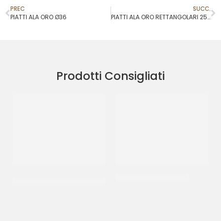
PREC
SUCC.
PIATTI ALA ORO Ø36
PIATTI ALA ORO RETTANGOLARI 25X35
Prodotti Consigliati
BUSTE MOPLEFAN 1,9 KG CM
BISCOTTI CANESTRELLI
50X70
CT 2 KG
CF 100 PZ