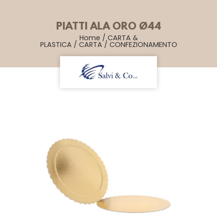
PIATTI ALA ORO Ø44
Home
/
CARTA &
PLASTICA
/
CARTA
/
CONFEZIONAMENTO