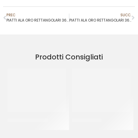
PREC
SUCC.
PIATTI ALA ORO RETTANGOLARI 36X46
PIATTI ALA ORO RETTANGOLARI 36X48
Prodotti Consigliati
PIATTI ALA ORO Ø32
BAVARESE Ø28
CF 10 KG
CT 5 KG