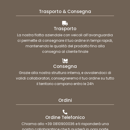
Trasporto & Consegna
Trasporto
La nostra flotta aziendale con veicoli all’avanguardia
ci permette di consegnare il tuo ordine in tempi rapidi,
mantenendo le qualità del prodotto fino alla
consegna al cliente finale
Consegna
Grazie alla nostra struttura interna, e avvalendoci di
validi collaboratori, consegneremo il tuo ordine su tutto
il territorio campano entro le 24h
Ordini
Ordine Telefonico
Chiama allo +39 0810900036 e ti risponderà una
nostra collaboratrice che ti guiderà in ogni parte