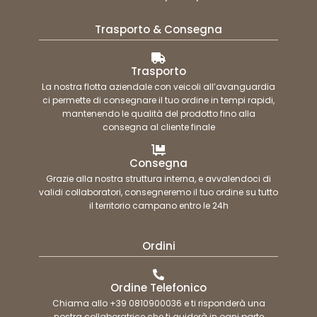
Trasporto & Consegna
Trasporto
La nostra flotta aziendale con veicoli all’avanguardia
ci permette di consegnare il tuo ordine in tempi rapidi,
mantenendo le qualità del prodotto fino alla
consegna al cliente finale
Consegna
Grazie alla nostra struttura interna, e avvalendoci di
validi collaboratori, consegneremo il tuo ordine su tutto
il territorio campano entro le 24h
Ordini
Ordine Telefonico
Chiama allo +39 0810900036 e ti risponderà una
nostra collaboratrice che ti guiderà in ogni parte