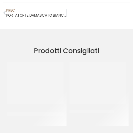
PREC
PORTATORTE DAMASCATO BIANCO 40X50 H10
Prodotti Consigliati
CARTOPLAST CARTA
BISCOTTI CANESTRELLI
STELLINA
CT 2 KG
CF 8 KG