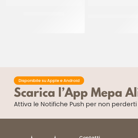
PIATTI ALA ORO Ø32
CUCCHIAIO GRANITA I
14CM
CF 10 KG
CF 1 KG
Disponibile su Apple e Android
Scarica l’App Mepa A
Attiva le Notifiche Push
per non perdert
Contatti