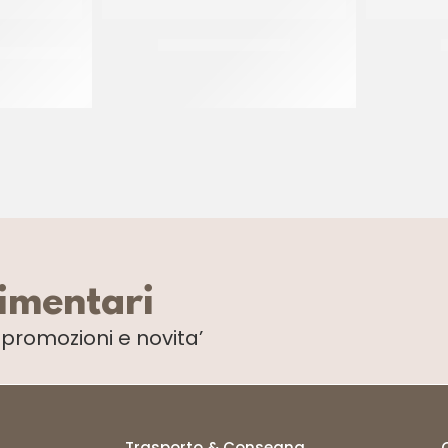
N PLASTICA
PIATTI ALA ORO Ø30
CF 10 KG
limentari
i
promozioni e novita’
Trasporto & Consegna