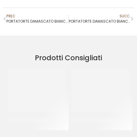
PREC
SUCC.
PORTATORTE DAMASCATO BIANCO 43X43 H7
PORTATORTE DAMASCATO BIANCO 31X42 H10
Prodotti Consigliati
PIATTI ALA ORO Ø32
BISCOTTI CANESTRELLI
CF 10 KG
CT 2 KG