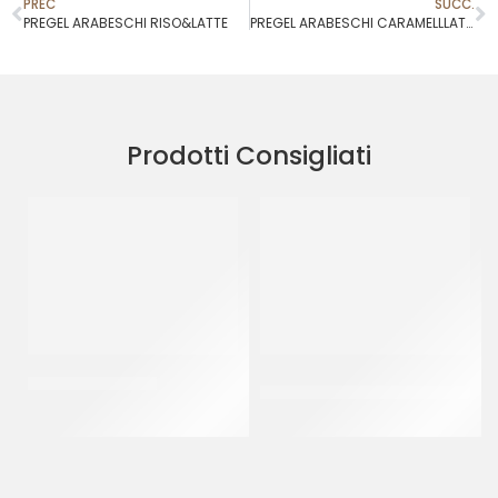
PREC
SUCC.
PREGEL ARABESCHI RISO&LATTE
PREGEL ARABESCHI CARAMELLLATTE
Prodotti Consigliati
PREGEL PANNASU’
VARIEGO’ CHOCOMILKY &
CEREALS
CT 8 x 1.5 KG
CF 3 KG