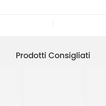
Prodotti Consigliati