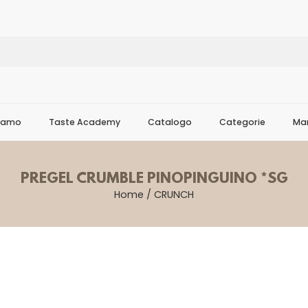
Siamo
Taste Academy
Catalogo
Categorie
Mar
PREGEL CRUMBLE PINOPINGUINO *SG
Home
/
CRUNCH