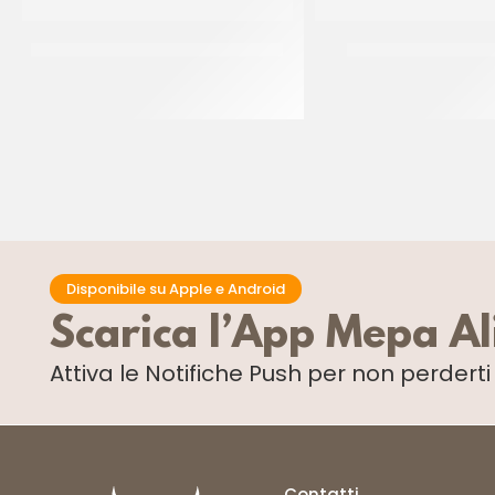
PREGEL PREPARATO FROZEN YOGGI
PREGEL CRUMBLE CA
CT 8 x 1.6 KG
CT 2 x 3.5 KG
Disponibile su Apple e Android
Scarica l’App Mepa A
Attiva le Notifiche Push
per non perdert
Contatti