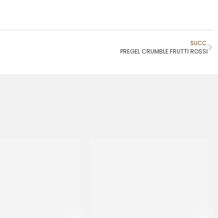
SUCC.
PREGEL CRUMBLE FRUTTI ROSSI