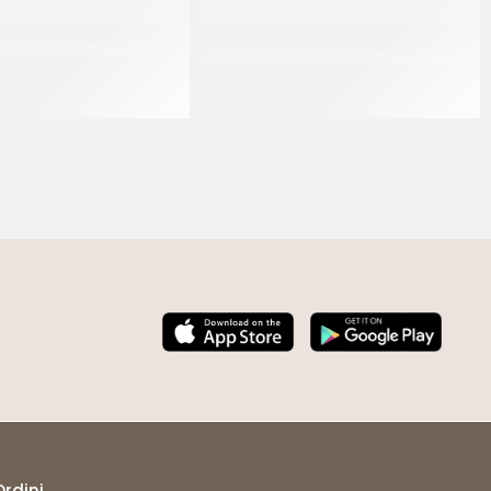
 CRUMBLE CLASSICO
PREGEL CRUMBLE CEREALI & FAVE DI
CACAO *SG
CT 2 x 3.5 KG
CT 2 x 3.5 KG
Ordini