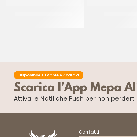
JOYGELATO YOGURT GRECO
JOYPASTE FROL
CT 6 x 1 KG
CT 6 x 1.2 KG
Disponibile su Apple e Android
Scarica l’App Mepa A
Attiva le Notifiche Push
per non perdert
Contatti