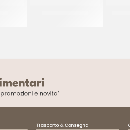
LINO
JOYPASTE BISCOCREMA
PREGEL 
CT 6 x 1.2 KG
limentari
i
promozioni e novita’
Trasporto & Consegna