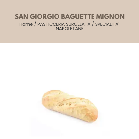
SAN GIORGIO BAGUETTE MIGNON
Home
/
PASTICCERIA SURGELATA
/
SPECIALITA'
NAPOLETANE