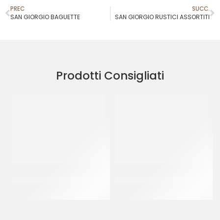
PREC
SUCC.
SAN GIORGIO BAGUETTE
SAN GIORGIO RUSTICI ASSORTITI
Prodotti Consigliati
PAC GEL CORNETTO
DONUT GLASSATO ”MILKA”
STELLATO BLACK&WHITE P/F
55GR
CT 40 PZ
CT 48 x 55 GR