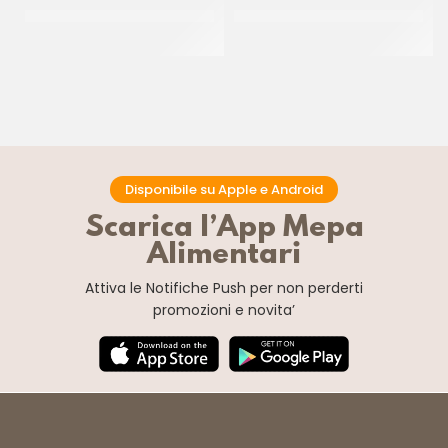
PAC GEL CORNETTO
M.FROZEN MINI TRECCINA
STELLATO BLACK&WHITE P/F
NOCI PECAN P/F 42 GR
CT 40 PZ
CT 120 x 42 GR
Disponibile su Apple e Android
Scarica l’App Mepa
Alimentari
Attiva le Notifiche Push
per non perderti
promozioni e novita’