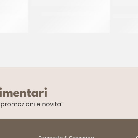
OPPE COD.
PASTAFRUTTA ARANCIO *FL
CREMA DI M
CF 3 KG
limentari
i
promozioni e novita’
Trasporto & Consegna