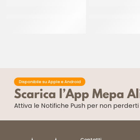
AMBROSIO CILIEGIE COCKTAIL CON
AMBROSIO CEDRO A C
GAMBO VERDE
549
CF 750 GR
CF 900 GR
Disponibile su Apple e Android
Scarica l’App Mepa A
Attiva le Notifiche Push
per non perdert
Contatti