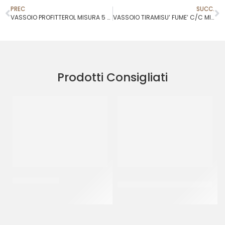
PREC
SUCC.
VASSOIO PROFITTEROL MISURA 5 45X23
VASSOIO TIRAMISU’ FUME’ C/C MIS 2
Prodotti Consigliati
BAVARESE Ø18
DISCO PESANTE ORO/NERO
Ø36
CT 5 KG
CF 10 PZ