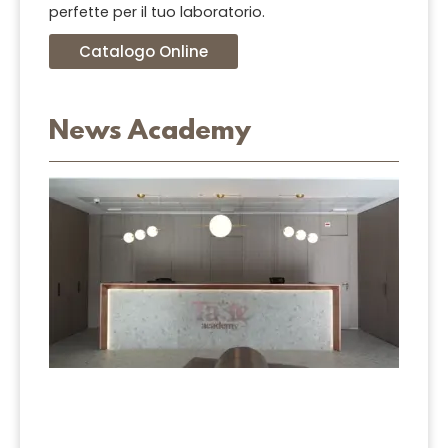
perfette per il tuo laboratorio.
Catalogo Online
News Academy
La M
Taste
Acad
è real
Leggi 
»