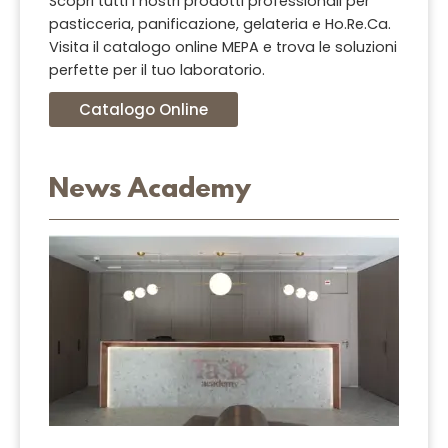
Scopri tutti i nostri prodotti professionali per
pasticceria, panificazione, gelateria e Ho.Re.Ca.
Visita il catalogo online MEPA e trova le soluzioni
perfette per il tuo laboratorio.
Catalogo Online
News Academy
La M
Taste
Acad
è real
Leggi 
»