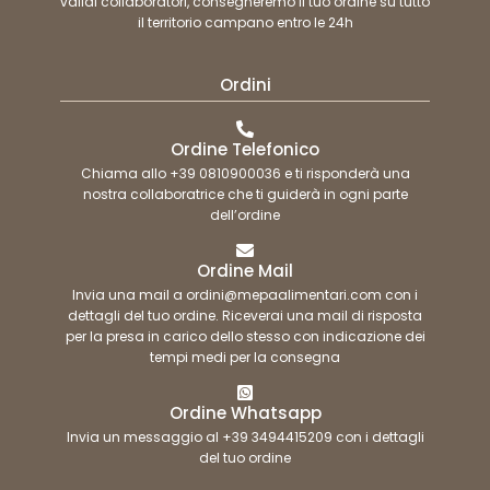
validi collaboratori, consegneremo il tuo ordine su tutto
il territorio campano entro le 24h
Ordini
Ordine Telefonico
Chiama allo +39 0810900036 e ti risponderà una
nostra collaboratrice che ti guiderà in ogni parte
dell’ordine
Ordine Mail
Invia una mail a ordini@mepaalimentari.com con i
dettagli del tuo ordine. Riceverai una mail di risposta
per la presa in carico dello stesso con indicazione dei
tempi medi per la consegna
Ordine Whatsapp
Invia un messaggio al +39 3494415209 con i dettagli
del tuo ordine