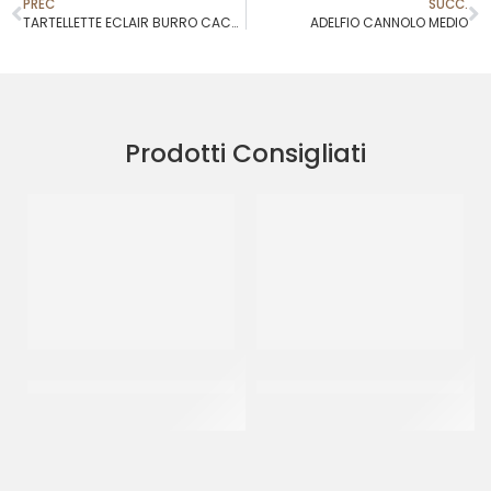
PREC
SUCC.
TARTELLETTE ECLAIR BURRO CACAO 70MM
ADELFIO CANNOLO MEDIO
Prodotti Consigliati
GOURMET LINE BABA’ –
CIGARETTES TIPO BOCCA
GIGANTE
LARGA
CT 40 PZ
CF 1 KG