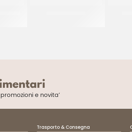
PERLA Ø32
PIATTI ALA ORO Ø30
BISC
CF 10 KG
limentari
i
promozioni e novita’
Trasporto & Consegna