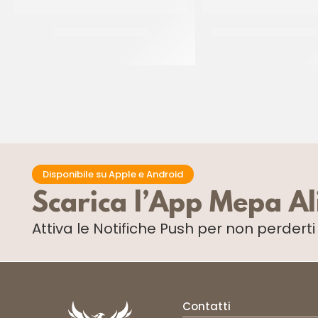
PIATTI ALA ORO Ø32
DISCO PESANTE NERO/
CF 10 KG
CF 10 PZ
Disponibile su Apple e Android
Scarica l’App Mepa A
Attiva le Notifiche Push
per non perdert
Contatti