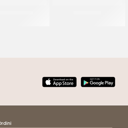
OTTI CANESTRELLI
BAVARESE Ø28
CT 2 KG
CT 5 KG
Ordini