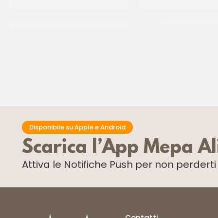
AMBROSIO CILIEGIE COCKTAIL CON
TUTTAFRUTTA LA
GAMBO VERDE
CF 2.5 KG
CF 750 GR
Disponibile su Apple e Android
Scarica l’App Mepa A
Attiva le Notifiche Push
per non perdert
Contatti