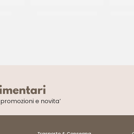
MPONE
PASTAFRUTTA LIMONE ORO *SE
CUBETTI SC
CF 3 KG
limentari
i
promozioni e novita’
Trasporto & Consegna