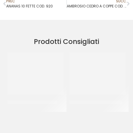
PREC
SUCC.
ANANAS 10 FETTE COD. 920
AMBROSIO CEDRO A COPPE COD. 549
Prodotti Consigliati
RAVIFRUIT PUREA ANANAS
ANANAS 10 FETTE COD. 920
CT 5 x 1 KG
CF 565 GR