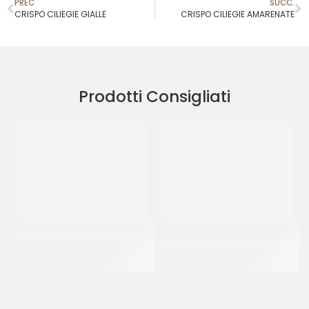
PREC
SUCC.
CRISPO CILIEGIE GIALLE
CRISPO CILIEGIE AMARENATE
Prodotti Consigliati
RAVIFRUIT PUREA ANANAS
AMBROSIO ARANCE INTERE
COD. 573
CT 5 x 1 KG
CF 900 GR