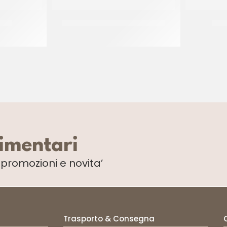
O 11
NUMERO 9 PER CANDELINE ORO
SPRI
CF 10 PZ
limentari
i
promozioni e novita’
Trasporto & Consegna