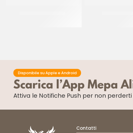
SPRINKLES ARGENTO 26
SPRINKLES ROSS
CF 500 GR
CF 500 GR
Disponibile su Apple e Android
Scarica l’App Mepa A
Attiva le Notifiche Push
per non perdert
Contatti