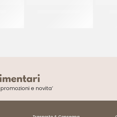
ILIA
SALE GROSSO GENERICO
SAL
CT 12 x 1 KG
limentari
i
promozioni e novita’
Trasporto & Consegna