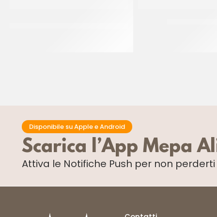
RUFFINI BACCHE DI VANIGLIA
SALE MEDIO SIC
MADAGASCAR
CF 25 KG
CF 100 GR
Disponibile su Apple e Android
Scarica l’App Mepa A
Attiva le Notifiche Push
per non perdert
Contatti